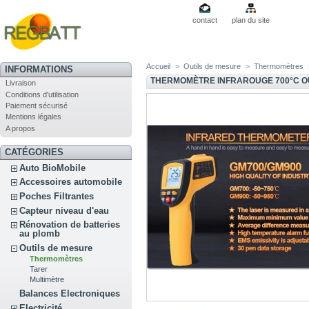
contact
plan du site
Accueil
>
Outils de mesure
>
Thermomètres
INFORMATIONS
THERMOMÈTRE INFRAROUGE 700°C OU
Livraison
Conditions d'utilisation
Paiement sécurisé
Mentions légales
A propos
CATÉGORIES
Auto BioMobile
Accessoires automobile
Poches Filtrantes
Capteur niveau d'eau
Rénovation de batteries
au plomb
Outils de mesure
Thermomètres
Tarer
Multimètre
Balances Electroniques
Electricité