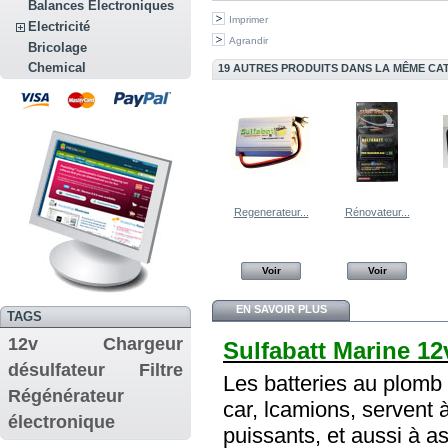
Balances Electroniques
Imprimer
Electricité
Agrandir
Bricolage
Chemical
19 AUTRES PRODUITS DANS LA MÊME CAT
Regenerateur...
Rénovateur...
Voir
Voir
EN SAVOIR PLUS
TAGS
12v
Chargeur
Sulfabatt Marine 12
désulfateur
Filtre
Les batteries au plomb
Régénérateur
car, lcamions, servent
électronique
puissants, et aussi à 