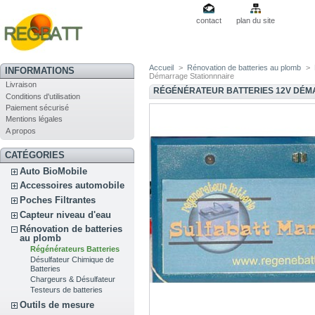
contact
plan du site
Accueil
>
Rénovation de batteries au plomb
>
INFORMATIONS
Démarrage Stationnnaire
Livraison
RÉGÉNÉRATEUR BATTERIES 12V DÉM
Conditions d'utilisation
Paiement sécurisé
Mentions légales
A propos
CATÉGORIES
Auto BioMobile
Accessoires automobile
Poches Filtrantes
Capteur niveau d'eau
Rénovation de batteries
au plomb
Régénérateurs Batteries
Désulfateur Chimique de
Batteries
Chargeurs & Désulfateur
Testeurs de batteries
Outils de mesure