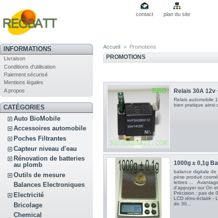
contact
plan du site
Accueil
>
Promotions
INFORMATIONS
PROMOTIONS
Livraison
Conditions d'utilisation
Paiement sécurisé
Mentions légales
A propos
Relais 30A 12v 
Relais automobile 1
bien pratique ainsi 
CATÉGORIES
Auto BioMobile
Accessoires automobile
Poches Filtrantes
Capteur niveau d'eau
Rénovation de batteries
1000g ± 0,1g Bal
au plomb
balance digitale de p
Outils de mesure
pèse produit cosmét
lettres ... Avantages 
Balances Electroniques
d'appuyer sur On et
Précision : pas de 
Electricité
LCD rétro-éclairé -
de 30...
Bricolage
Chemical