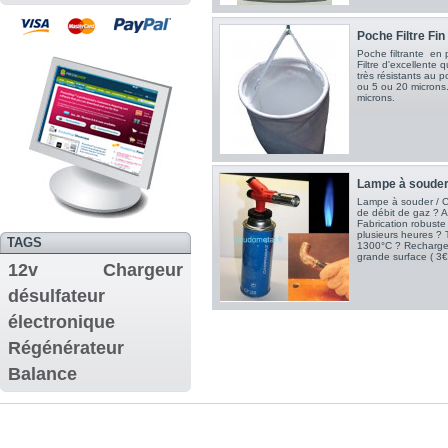
Poche Filtre Fin 
Poche filtrante en 
Filtre d'excellente qu
très résistants au p
ou 5 ou 20 microns
microns.
Lampe à souder 
Lampe à souder / 
de débit de gaz ? A
Fabrication robuste
plusieurs heures ? 
TAGS
1300°C ? Recharge 
grande surface ( 3€ 
12v
Chargeur
désulfateur
électronique
Régénérateur
Balance