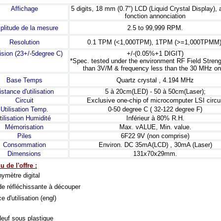
Affichage
5 digits, 18 mm (0.7") LCD (Liquid Crystal Display), 
fonction annonciation
2.5 to 99,999 RPM.
litude de la mesure
0.1 TPM (<1,000TPM), 1TPM (>=1,000TPMM)
Resolution
ision (23+/-5degree C)
+/-(0.05%+1 DIGIT)
*Spec. tested under the environment RF Field Streng
than 3V/M & frequency less than the 30 MHz on
Quartz crystal , 4.194 MHz
Base Temps
istance d'utilisation
5 à 20cm(LED) - 50 à 50cm(Laser);
Circuit
Exclusive one-chip of microcomputer LSI circui
Utilisation Temp.
0-50 degree C ( 32-122 degree F)
tilisation Humidité
Inférieur à 80% R.H.
Mémorisation
Max. vALUE, Min. value.
Piles
6F22 9V (non comprise)
Consommation
Environ. DC 35mA(LCD) , 30mA (Laser)
Dimensions
131x70x29mm.
 de l'offre :
ymètre digital
e réfléchissante à découper
e d'utilisation (engl)
Neuf sous plastique