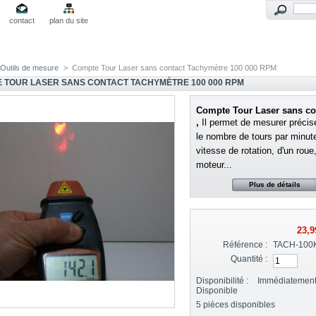
contact
plan du site
Outils de mesure
>
Compte Tour Laser sans contact Tachymètre 100 000 RPM
 TOUR LASER SANS CONTACT TACHYMÈTRE 100 000 RPM
Compte Tour Laser sans co
,
Il permet de mesurer préci
le nombre de tours par minute
vitesse de rotation, d'un roue
moteur...
Plus de détails
23,9
Référence :
TACH-10
Quantité :
Disponibilité :
Immédiatemen
Disponible
5
pièces disponibles