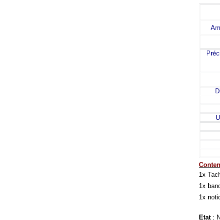
Amp
Préc
D
U
Contenu
1x Tach
1x band
1x notic
Etat
: 