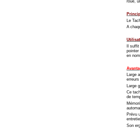
roue, u
Princi
Le Tach
A chaqu
Utilisa
Il suff
pointer
en nom
Avanta
Large a
erreurs
Large 
Ce tach
de temp
Mémoris
automat
Prévu u
entreti
Son erg