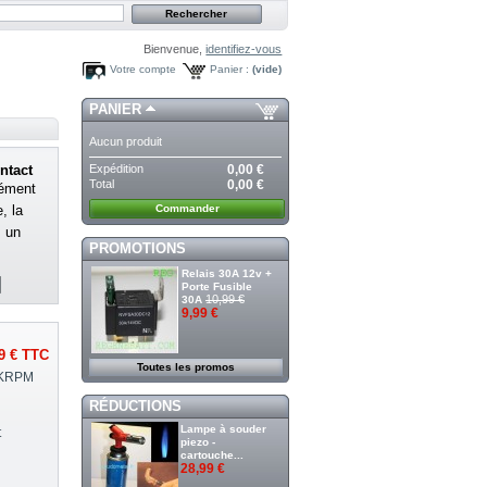
Bienvenue,
identifiez-vous
Votre compte
Panier :
(vide)
PANIER
Aucun produit
Expédition
0,00 €
ntact
Total
0,00 €
sément
Commander
, la
, un
PROMOTIONS
Relais 30A 12v +
Porte Fusible
10,99 €
30A
9,99 €
9 €
TTC
Toutes les promos
0KRPM
RÉDUCTIONS
Lampe à souder
t
piezo -
cartouche...
28,99 €