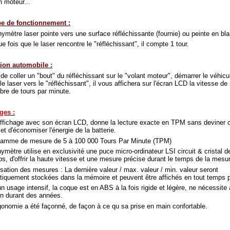
n moteur...
pe de fonctionnement :
ymètre laser pointe vers une surface réfléchissante (fournie) ou peinte en bla
e fois que le laser rencontre le "réfléchissant", il compte 1 tour.
tion automobile :
it de coller un "bout" du réfléchissant sur le "volant moteur", démarrer le véhicu
 le laser vers le "réfléchissant", il vous affichera sur l'écran LCD la vitesse de 
bre de tours par minute.
ges :
ffichage avec son écran LCD, donne la lecture exacte en TPM sans deviner o
 et d'économiser l'énergie de la batterie.
gamme de mesure de 5 à 100 000 Tours Par Minute (TPM)
ymètre utilise en exclusivité une puce micro-ordinateur LSI circuit & cristal 
s, d'offrir la haute vitesse et une mesure précise durant le temps de la mesu
ation des mesures : La dernière valeur / max. valeur / min. valeur seront
iquement stockées dans la mémoire et peuvent être affichés en tout temps p
n usage intensif, la coque est en ABS à la fois rigide et légère, ne nécessite
en durant des années.
onomie a été façonné, de façon à ce qu sa prise en main confortable.