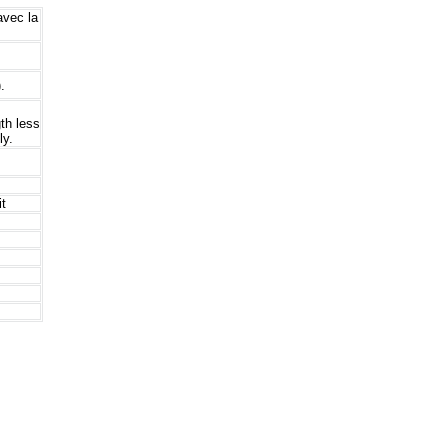
avec la
.
th less
ly.
t