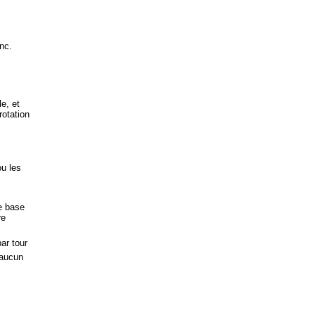
nc.
le, et
rotation
u les
de base
re
ar tour
 aucun