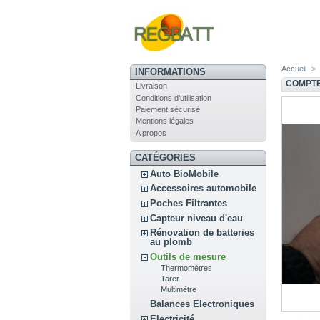
Accueil
>
INFORMATIONS
COMPTE
Livraison
Conditions d'utilisation
Paiement sécurisé
Mentions légales
A propos
CATÉGORIES
Auto BioMobile
Accessoires automobile
Poches Filtrantes
Capteur niveau d'eau
Rénovation de batteries
au plomb
Outils de mesure
Thermomètres
Tarer
Multimètre
Balances Electroniques
Electricité