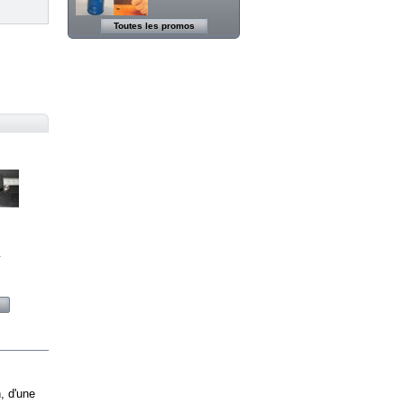
Toutes les promos
Poche Filtre Fin 1
5 20 micron -...
24,99 €
1000g ± 0,1g
Balance...
11,99 €
Relais 30A 12v +
Porte Fusible 30A
9,99 €
.
PH & Chlore...
EMF Mesure...
Testeur...
Thermomètre...
Voir
Voir
Voir
Voir
, d'une