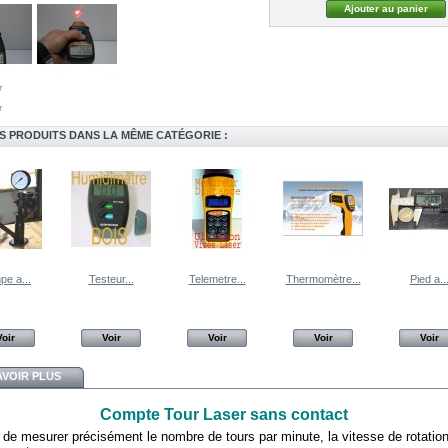
r
r
S PRODUITS DANS LA MÊME CATÉGORIE :
e a...
Testeur...
Telemetre...
Thermomètre...
Pied a..
Voir
Voir
Voir
Voir
Voir
AVOIR PLUS
Compte Tour Laser sans contact
de mesurer précisément le nombre de tours par minute, la vitesse de rotation