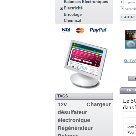
Balances Electroniques
Imprime
Electricité
Agrandi
Bricolage
6 AUTRE
Chemical
SULFAS
EN S
TAGS
Le SU
12v
Chargeur
dans 
désulfateur
électronique
pour 
Régénérateur
Pour 
Balance