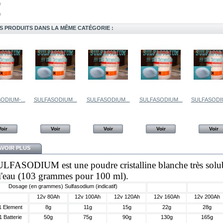
r
r
S PRODUITS DANS LA MÊME CATÉGORIE :
ODIUM-...
SULFASODIUM...
SULFASODIUM...
SULFASODIUM...
SULFASODIU
Voir
Voir
Voir
Voir
Voir
AVOIR PLUS
LFASODIUM est une poudre cristalline blanche très solu
l'eau (103 grammes pour 100 ml).
Dosage (en grammes) Sulfasodium (indicatif)
12v 80Ah
12v 100Ah
12v 120Ah
12v 160Ah
12v 200Ah
1 Element
8g
11g
15g
22g
28g
1 Batterie
50g
75g
90g
130g
165g