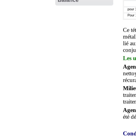
pour 
Pour 
Ce té
métal
lié a
conju
Les u
Agen
netto
récur
Mili
trait
trait
Agent
été d
Cond