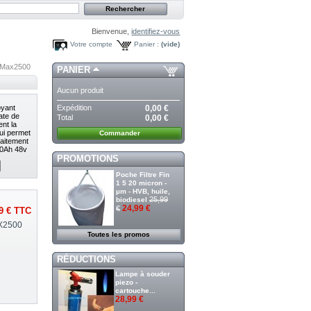
Bienvenue,
identifiez-vous
Votre compte
Panier :
(vide)
Max2500
PANIER
Aucun produit
Expédition
0,00 €
yant
fate de
Total
0,00 €
nt la
lui permet
Commander
raitement
00Ah 48v
PROMOTIONS
Poche Filtre Fin
1 5 20 micron -
µm - HVB, huile,
25,99
biodiesel
24,99 €
€
9 €
TTC
X2500
Toutes les promos
RÉDUCTIONS
Lampe à souder
piezo -
cartouche...
28,99 €