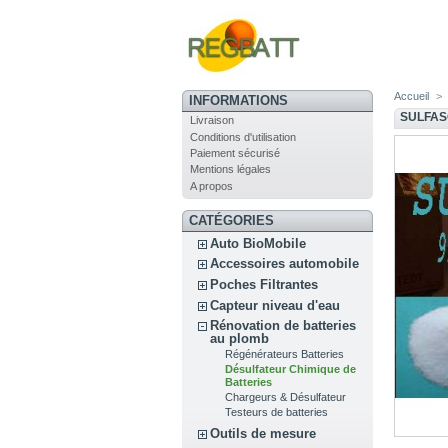
Accueil
>
INFORMATIONS
SULFAS
Livraison
Conditions d'utilisation
Paiement sécurisé
Mentions légales
A propos
CATÉGORIES
Auto BioMobile
Accessoires automobile
Poches Filtrantes
Capteur niveau d'eau
Rénovation de batteries
au plomb
Régénérateurs Batteries
Désulfateur Chimique de
Batteries
Chargeurs & Désulfateur
Testeurs de batteries
Outils de mesure