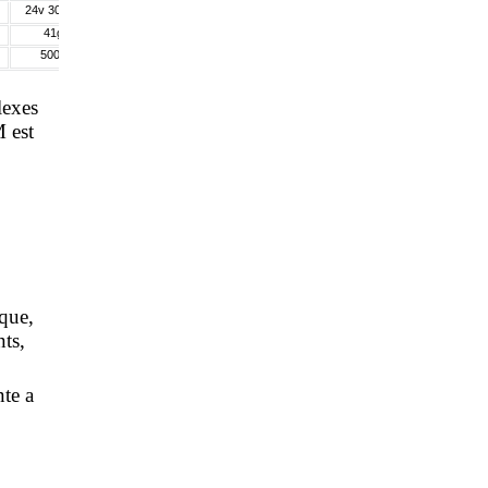
24v 300Ah
41g
500g
lexes
 est
que,
nts,
nte a