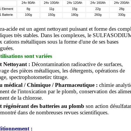
24v 80Ah
24v 100Ah
24v 120Ah
24v 160Ah
24v 200Ah
1 Element
8g
11g
15g
22g
28g
1 Batterie
100g
150g
180g
260g
330g
tra-acide est un agent nettoyant puissant et forme des comp
liques très stables. Dans les complexes, le SULFASODIUM
ux cations métalliques sous la forme d'une de ses bases
guées.
tilisations sont variées
t Nettoyant :
Décontamination radioactive de surfaces,
yage des pièces métalliques, les détergents, opérations de
age, spectrophotometirc titrage.
eu médical / Chimique / Pharmaceutique :
chimie analyti
ement de l'intoxication par le plomb, conservation des alime
ement de la chlorose.
 régénérant des batteries au plomb
son action désulfata
émontré dans de nombreuses revues scientifiques.
itionnement :