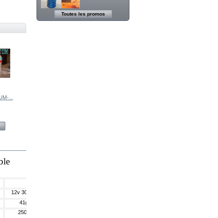
Toutes les promos
Poche Filtre Fin 1
5 20 micron -...
24,99 €
1000g ± 0,1g
Balance...
11,99 €
M-...
Agent...
Relais 30A 12v +
Porte Fusible 30A
9,99 €
Voir
ble
12v 300Ah
41g
250g