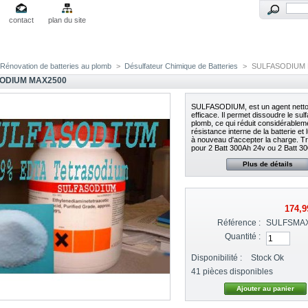
contact
plan du site
Rénovation de batteries au plomb
>
Désulfateur Chimique de Batteries
>
SULFASODIUM 
ODIUM MAX2500
SULFASODIUM, est un agent netto
efficace. Il permet dissoudre le sul
plomb, ce qui réduit considérableme
résistance interne de la batterie et 
à nouveau d'accepter la charge. T
pour 2 Batt 300Ah 24v ou 2 Batt 3
Plus de détails
174,9
Référence :
SULFSMA
Quantité :
Disponibilité :
Stock Ok
41
pièces disponibles