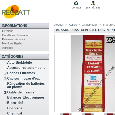
contact
plan du site
Accueil
>
Autres
>
Chalumeaux
>
Brasure C
INFORMATIONS
BRASURE CASTOLIN 808 G CUIVRE P
Livraison
Conditions d'utilisation
Paiement sécurisé
Mentions légales
A propos
CATÉGORIES
Auto BioMobile
Accessoires automobile
Poches Filtrantes
Capteur niveau d'eau
Rénovation de batteries
au plomb
Outils de mesure
Balances Electroniques
Electricité
Bricolage
Chemical