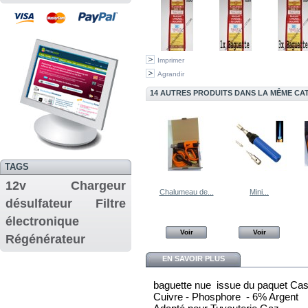
Imprimer
Agrandir
14 AUTRES PRODUITS DANS LA MÊME CAT
TAGS
12v
Chargeur
Chalumeau de...
Mini...
désulfateur
Filtre
électronique
Voir
Voir
Régénérateur
EN SAVOIR PLUS
baguette nue issue du paquet Cas
Cuivre - Phosphore - 6% Argent