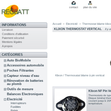
contact
plan du site
Accueil
>
Electricité
>
Thermostat bilame klix
INFORMATIONS
KLIXON THERMOSTAT VERTICAL
Il y a
Livraison
Conditions d'utilisation
Paiement sécurisé
Mentions légales
A propos
CATÉGORIES
Auto BioMobile
Accessoires automobile
Poches Filtrantes
Capteur niveau d'eau
Klixon / Thermosatat bilame à pin vertical
Rénovation de batteries
au plomb
Outils de mesure
Klixon NF Pin Ve
Balances Electroniques
Thermostats de type
Disque bimétal therm
Electricité
courant jusqu'à 16A
Interrupteurs
température.
Fusibles
Relais