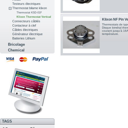
Testeurs électriques
Thermostat bilame klixon
Thermostat KSD-01F
Klixon Thermostat Vertical
Klixon NF Pin Ve
Connecteurs câblés
Thermostats de type
Contacteur à clef
Disque bimétal therm
Câbles électriques
courant jusqu'à 16A
température.
Générateur électrique
Batteries Lithium
Bricolage
Chemical
TAGS