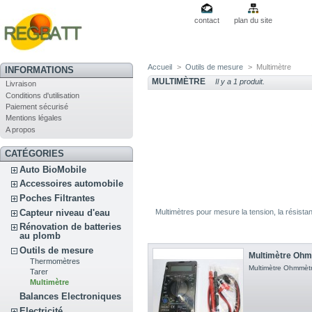
contact
plan du site
Accueil
>
Outils de mesure
>
Multimètre
INFORMATIONS
MULTIMÈTRE
Il y a 1 produit.
Livraison
Conditions d'utilisation
Paiement sécurisé
Mentions légales
A propos
CATÉGORIES
Auto BioMobile
Accessoires automobile
Poches Filtrantes
Capteur niveau d'eau
Multimètres pour mesure la tension, la résistan
Rénovation de batteries
au plomb
Outils de mesure
Multimètre Ohm
Thermomètres
Multimètre Ohmmètr
Tarer
Multimètre
Balances Electroniques
Electricité